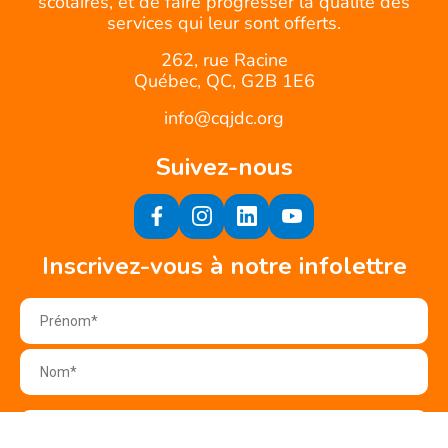
scolaires, et de faire progresser la qualité des
services qui leur sont offerts.
262, rue Racine
Québec, QC, G2B 1E6
info@cqjdc.org
Suivez-nous
Inscrivez-vous à notre infolettre