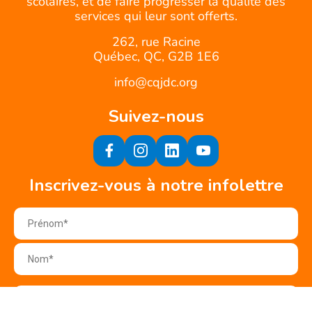
scolaires, et de faire progresser la qualité des
services qui leur sont offerts.
262, rue Racine
Québec, QC, G2B 1E6
info@cqjdc.org
Suivez-nous
Inscrivez-vous à notre infolettre