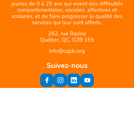
jeunes de 0 à 25 ans qui vivent des difficultés
comportementales, sociales, affectives et
scolaires, et de faire progresser la qualité des
services qui leur sont offerts.
262, rue Racine
Québec, QC, G2B 1E6
info@cqjdc.org
Suivez-nous
Inscrivez-vous à notre infolettre