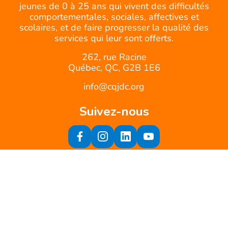
jeunes de 0 à 25 ans qui vivent des difficultés
comportementales, sociales, affectives et
scolaires, et de faire progresser la qualité des
services qui leur sont offerts.
262, rue Racine
Québec, QC, G2B 1E6
info@cqjdc.org
Suivez-nous
Inscrivez-vous à notre infolettre