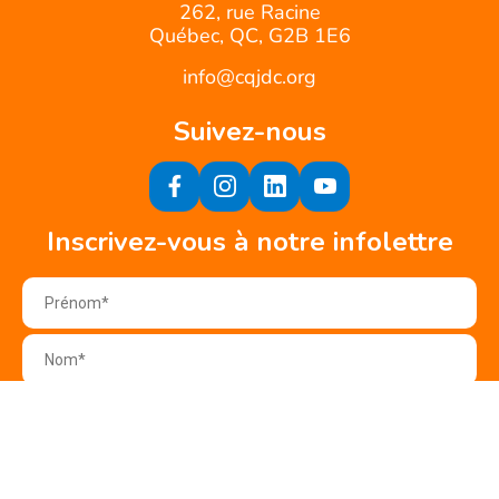
262, rue Racine
Québec, QC, G2B 1E6
info@cqjdc.org
Suivez-nous
Inscrivez-vous à notre infolettre