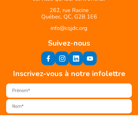
262, rue Racine
Québec, QC, G2B 1E6
info@cqjdc.org
Suivez-nous
Inscrivez-vous à notre infolettre