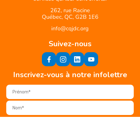
262, rue Racine
Québec, QC, G2B 1E6
info@cqjdc.org
Suivez-nous
Inscrivez-vous à notre infolettre