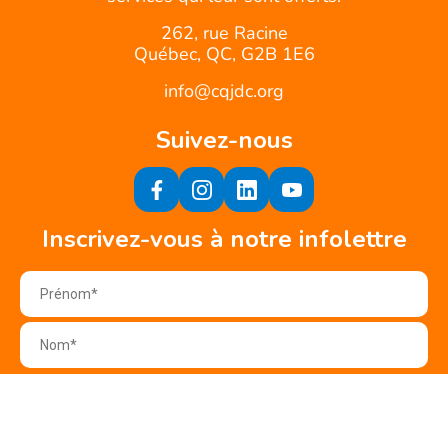
262, rue Racine
Québec, QC, G2B 1E6
info@cqjdc.org
Suivez-nous
Inscrivez-vous à notre infolettre