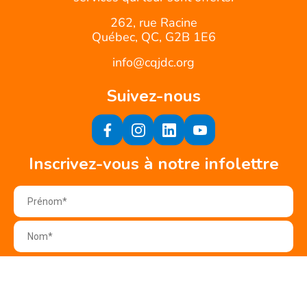
262, rue Racine
Québec, QC, G2B 1E6
info@cqjdc.org
Suivez-nous
Inscrivez-vous à notre infolettre