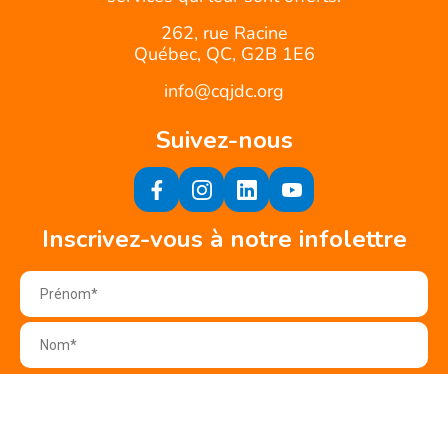
262, rue Racine
Québec, QC, G2B 1E6
info@cqjdc.org
Suivez-nous
Inscrivez-vous à notre infolettre