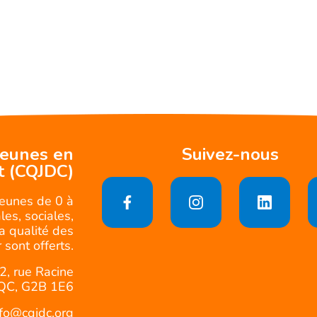
jeunes en
Suivez-nous
t (CQJDC)
jeunes de 0 à
es, sociales,
la qualité des
 sont offerts.
2, rue Racine
QC, G2B 1E6
nfo@cqjdc.org