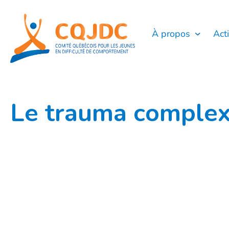
Aller
au
contenu
À propos
Act
Le trauma complexe