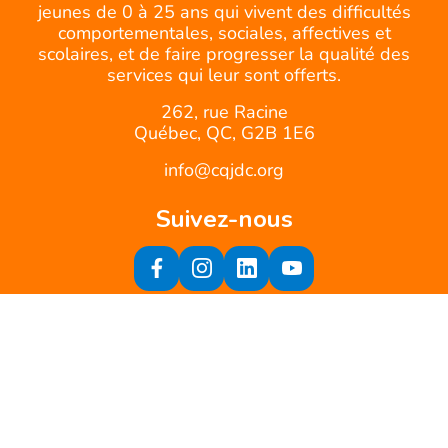
jeunes de 0 à 25 ans qui vivent des difficultés
comportementales, sociales, affectives et
scolaires, et de faire progresser la qualité des
services qui leur sont offerts.
262, rue Racine
Québec, QC, G2B 1E6
info@cqjdc.org
Suivez-nous
Inscrivez-vous à notre infolettre