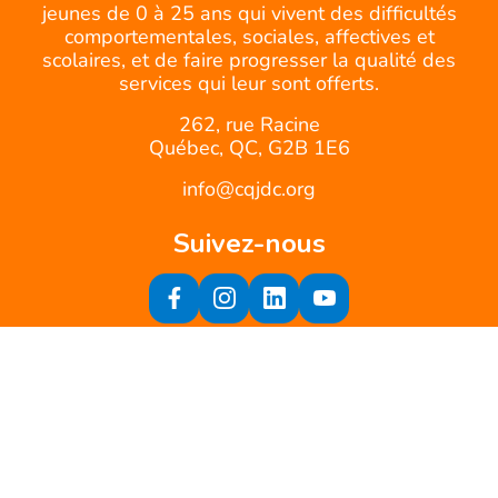
jeunes de 0 à 25 ans qui vivent des difficultés
comportementales, sociales, affectives et
scolaires, et de faire progresser la qualité des
services qui leur sont offerts.
262, rue Racine
Québec, QC, G2B 1E6
info@cqjdc.org
Suivez-nous
Inscrivez-vous à notre infolettre