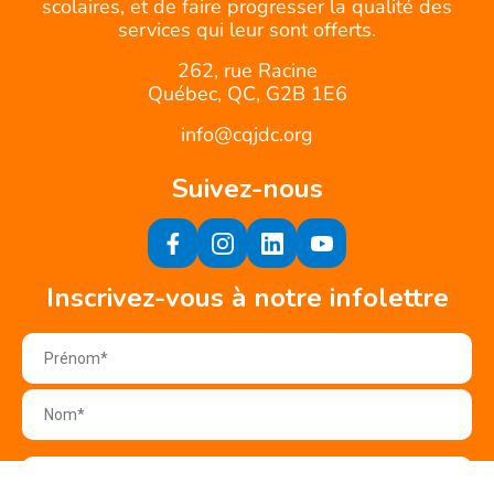
scolaires, et de faire progresser la qualité des
services qui leur sont offerts.
262, rue Racine
Québec, QC, G2B 1E6
info@cqjdc.org
Suivez-nous
Inscrivez-vous à notre infolettre