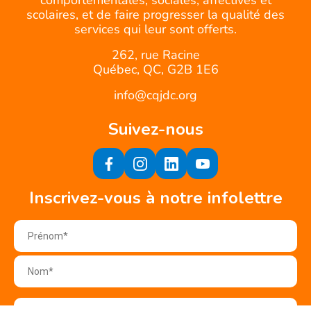
comportementales, sociales, affectives et
scolaires, et de faire progresser la qualité des
services qui leur sont offerts.
262, rue Racine
Québec, QC, G2B 1E6
info@cqjdc.org
Suivez-nous
Inscrivez-vous à notre infolettre