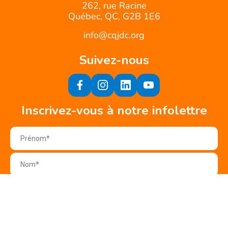
262, rue Racine
Québec, QC, G2B 1E6
info@cqjdc.org
Suivez-nous
Inscrivez-vous à notre infolettre