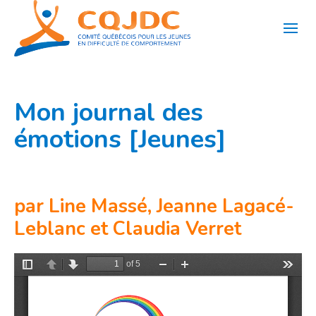
Aller
au
contenu
Mon journal des
émotions [Jeunes]
par Line Massé, Jeanne Lagacé-
Leblanc et Claudia Verret