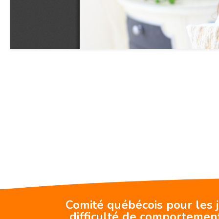
Comité québécois pour les 
difficulté de comportemen