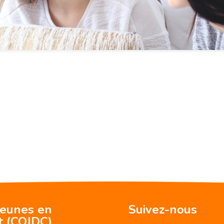
jeunes en
Suivez-nous
t (CQJDC)