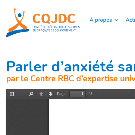
Aller
au
contenu
À propos
Act
Parler d’anxiété s
par le Centre RBC d’expertise uni