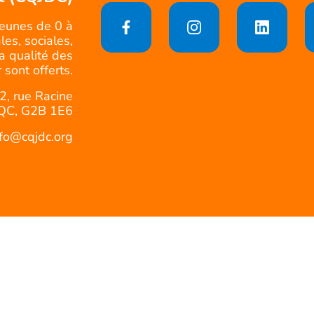
jeunes de 0 à
es, sociales,
la qualité des
 sont offerts.
2, rue Racine
QC, G2B 1E6
nfo@cqjdc.org
Politique d