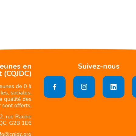
jeunes en
Suivez-nous
t (CQJDC)
jeunes de 0 à
es, sociales,
la qualité des
 sont offerts.
2, rue Racine
QC, G2B 1E6
nfo@cqjdc.org