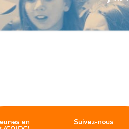
jeunes en
Suivez-nous
t (CQJDC)