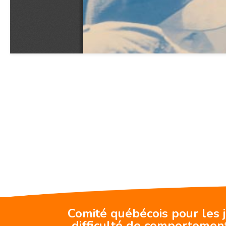
Comité québécois pour les 
difficulté de comportemen