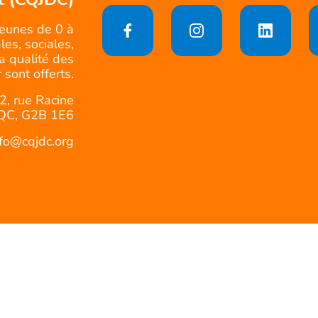
jeunes de 0 à
es, sociales,
la qualité des
 sont offerts.
2, rue Racine
QC, G2B 1E6
nfo@cqjdc.org
Politique d