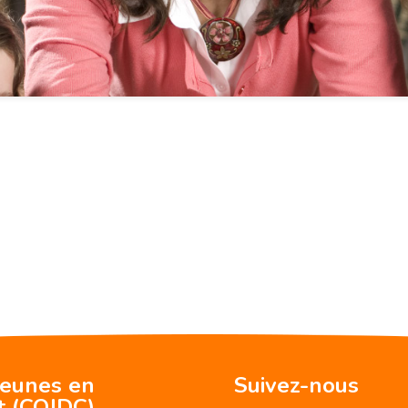
jeunes en
Suivez-nous
t (CQJDC)