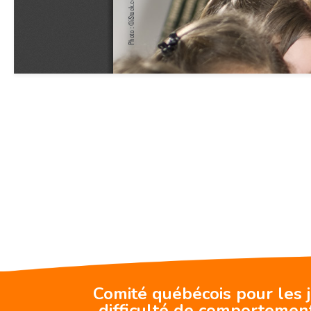
Comité québécois pour les 
difficulté de comportemen