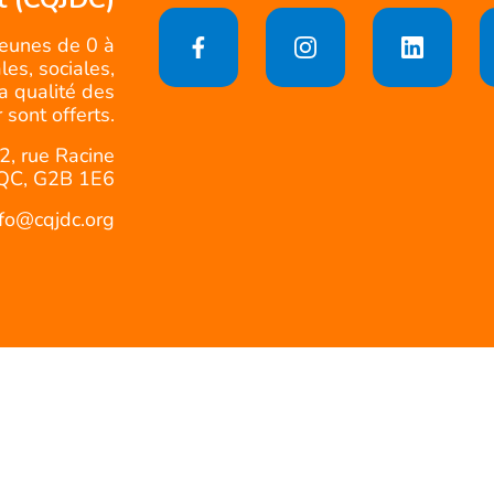
jeunes de 0 à
es, sociales,
la qualité des
 sont offerts.
2, rue Racine
QC, G2B 1E6
nfo@cqjdc.org
Politique d