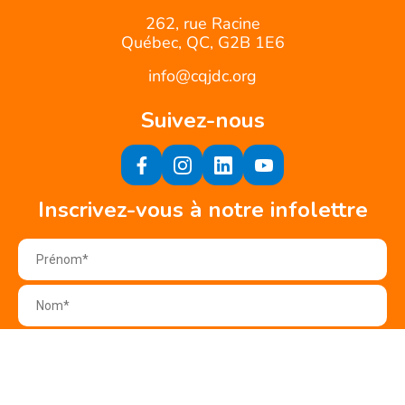
262, rue Racine
Québec, QC, G2B 1E6
info@cqjdc.org
Suivez-nous
Inscrivez-vous à notre infolettre