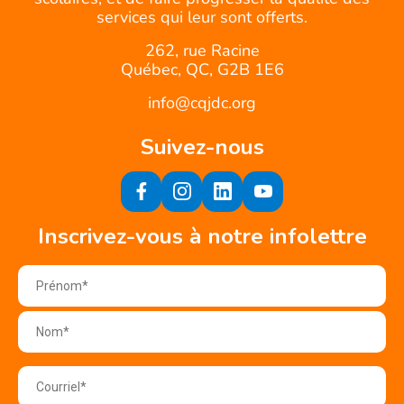
services qui leur sont offerts.
262, rue Racine
Québec, QC, G2B 1E6
info@cqjdc.org
Suivez-nous
Inscrivez-vous à notre infolettre