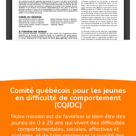
Comité québécois pour les jeunes
en difficulté de comportement
(CQJDC)
Notre mission est de favoriser le bien-être des
jeunes de 0 à 25 ans qui vivent des difficultés
comportementales, sociales, affectives et
scolaires, et de faire progresser la qualité des