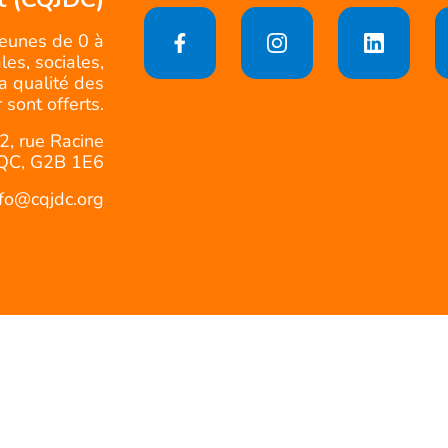
jeunes de 0 à
es, sociales,
la qualité des
 sont offerts.
2, rue Racine
QC, G2B 1E6
nfo@cqjdc.org
Politique d