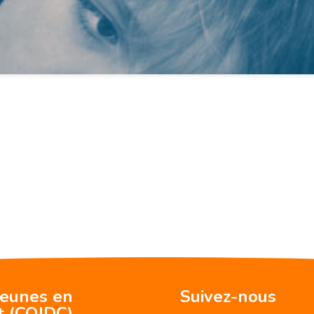
jeunes en
Suivez-nous
t (CQJDC)