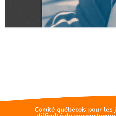
Comité québécois pour les 
difficulté de comportemen