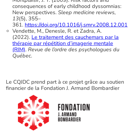
Montplaisir, J. Y. (2009). Risk factors and
consequences of early childhood dyssomnias:
New perspectives.
Sleep medicine reviews,
13
(5), 355–
361.
https://doi.org/10.1016/j.smrv.2008.12.001
Vendette, M., Denesle, R. et Zadra, A.
(2022).
Le traitement des cauchemars par la
thérapie par répétition d’imagerie mentale
(RIM)
.
Revue de l’ordre des psychologues du
Québec
.
Le CQJDC prend part à ce projet grâce au soutien
financier de la Fondation J. Armand Bombardier