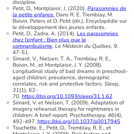
discipline.
Petit, D., Montplaisir, J. (2020).
Parasomnies de
la petite enfance
.
Dans R. E. Tremblay, M.
Boivin, Peters et D. Petit (dir.), Encyclopédie sur
le développement des jeunes enfants.
Petit, D., Zadra, A. (2014).
Les parasomnies
chez l’enfant : Bien plus que le
somnambulisme
.
Le Médecin du Québec, 9
,
47-51.
Simard, V., Nielsen, T. A., Tremblay, R. E.,
Boivin, M., et Montplaisir, J. Y. (2008).
Longitudinal study of bad dreams in preschool-
aged children: prevalence, demographic
correlates, risk and protective factors.
Sleep,
31
(1), 62-
70.
https://doi.org/10.1093/sleep/31.1.62
Simard, V. et Nielsen, T. (2009). Adaptation of
imagery rehearsal therapy for nightmares in
children: A brief report.
Psychotherapy, 46
(4),
492-497.
https://doi.org/10.1037/a0017945
Touchette, E., Petit, D., Tremblay, R. E., et