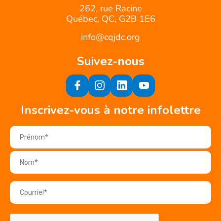
262, rue Racine
Québec, QC, G2B 1E6
info@cqjdc.org
Suivez-nous
Inscrivez-vous à notre infolettre