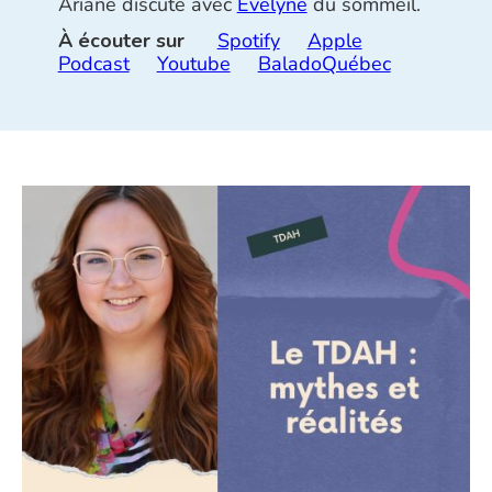
Ariane discute avec
Evelyne
du sommeil.
À écouter sur
Spotify
Apple
Podcast
Youtube
BaladoQuébec