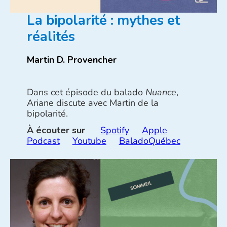
La bipolarité : mythes et
réalités
Martin D. Provencher
Dans cet épisode du balado
Nuance
,
Ariane discute avec Martin de la
bipolarité.
À écouter sur
Spotify
Apple
Podcast
Youtube
BaladoQuébec