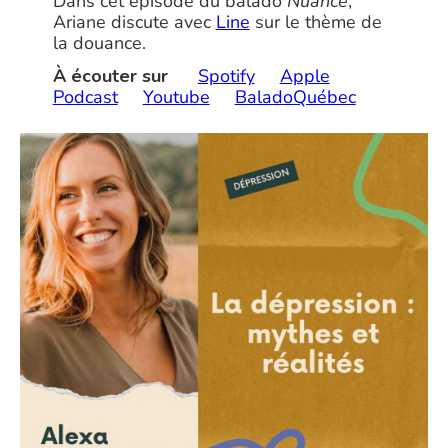
Dans cet épisode du balado
Nuance
,
Ariane discute avec
Line
sur le thème de
la douance.
À écouter sur
Spotify
Apple
Podcast
Youtube
BaladoQuébec