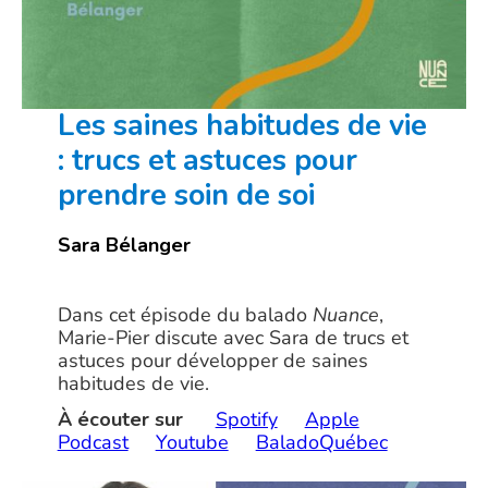
Les saines habitudes de vie
: trucs et astuces pour
prendre soin de soi
Sara Bélanger
Dans cet épisode du balado
Nuance
,
Marie-Pier discute avec Sara de trucs et
astuces pour développer de saines
habitudes de vie.
À écouter sur
Spotify
Apple
Podcast
Youtube
BaladoQuébec