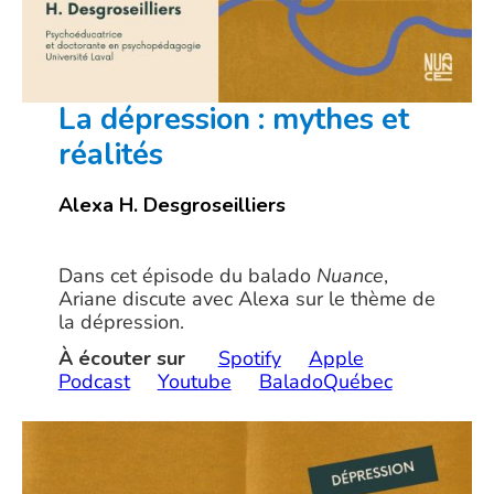
La dépression : mythes et
réalités
Alexa H. Desgroseilliers
Dans cet épisode du balado
Nuance
,
Ariane discute avec Alexa sur le thème de
la dépression.
À écouter sur
Spotify
Apple
Podcast
Youtube
BaladoQuébec