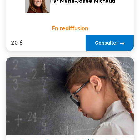
Par
Marie-Josée Michaud
En rediffusion
20 $
Consulter