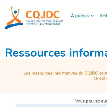
Aller
au
contenu
À propos
Act
Ressources inform
Les ressources informatives du CQJDC sont
ce qui 
Vous pouvez auss