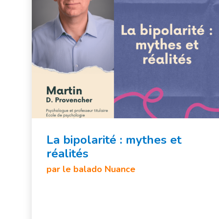
La bipolarité : mythes et
réalités
par le balado Nuance